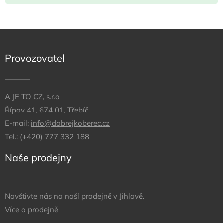
Provozovatel
A JE TO CZ, s.r.o
Řípov 41, 674 01, Třebíč
E-mail:
info@dobrejkoberec.cz
Tel.:
(+420) 777 332 188
Naše prodejny
Navštivte nás na naší prodejně v Jihlavě.
Více o prodejně