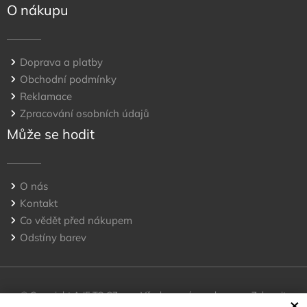
O nákupu
Doprava a platby
Obchodní podmínky
Reklamace
Zpracování osobních údajů
Může se hodit
O nás
Kontakt
Co vědět před nákupem
Odstíny barev
© Copyright A JE TO CZ, s.r.o Všechna práva vyhrazena
Zobrazit
×