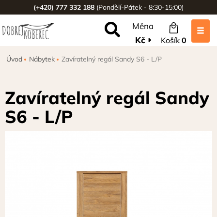
(+420) 777 332 188
(Pondělí-Pátek - 8:30-15:00)
Měna
Kč
Košík
0
Úvod
Nábytek
Zavíratelný regál Sandy S6 - L/P
Zavíratelný regál Sandy
S6 - L/P