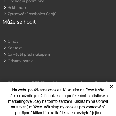
Obchodní podmínky
Reklamace
Zpracování osobních údajů
Může se hodit
O nás
Kontakt
Co vědět před nákupem
Odstíny barev
© Copyright A JE TO CZ, s.r.o Všechna práva vyhrazena
Zobrazit
×
klasickou verzi
Na webu používáme cookies. Kliknutím na Povolit vše
nám umožníte použití cookies pro preferenční, statistické a
marketingové účely na tomto zařízení. Kliknutím na Upravit
nastavení, můžete určit skupiny cookies pro zpracování,
popřípadě kliknutím na tlačítko Jen nezbytné jejich