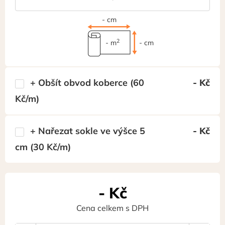
-
cm
2
-
m
-
cm
+ Obšít obvod koberce (60
-
Kč
Kč/m)
+ Nařezat sokle ve výšce 5
-
Kč
cm (30 Kč/m)
-
Kč
Cena celkem s DPH