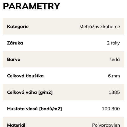
PARAMETRY
Kategorie
Metrážové koberce
Záruka
2 roky
Barva
šedá
Celková tloušťka
6 mm
Celková váha [g/m2]
1385
Hustota vlasů [bodů/m2]
100 800
Materiál
Polypropylen