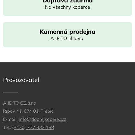
Doprava zdarma
Na všechny koberce
Kamenná prodejna
A JE TO Jihlava
Provozovatel
A JE TO CZ, s.r.o
Řípov 41, 674 01, Třebíč
E-mail:
info@dobrejkoberec.cz
Tel.:
(+420) 777 332 188