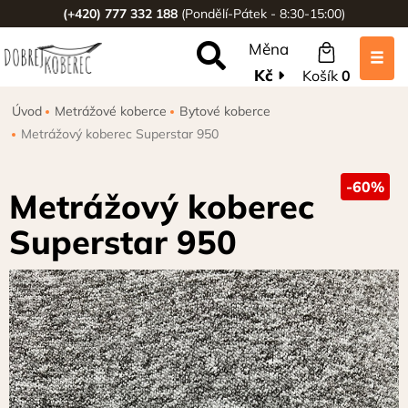
(+420) 777 332 188
(Pondělí-Pátek - 8:30-15:00)
Měna
Kč
Košík
0
Úvod
Metrážové koberce
Bytové koberce
Metrážový koberec Superstar 950
-60%
Metrážový koberec
Superstar 950