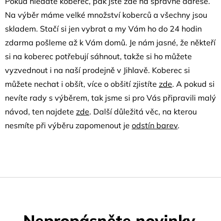
Pokud hledáte koberec, pak jste zde na správné adrese.
Na výběr máme velké množství koberců a všechny jsou
skladem. Stačí si jen vybrat a my Vám ho do 24 hodin
zdarma pošleme až k Vám domů. Je nám jasné, že někteří
si na koberec potřebují sáhnout, takže si ho můžete
vyzvednout i na naší prodejně v Jihlavě. Koberec si
můžete nechat i obšít, více o obšití zjistíte
zde
. A pokud si
nevíte rady s výběrem, tak jsme si pro Vás připravili malý
návod, ten najdete
zde
. Další důležitá věc, na kterou
nesmíte při výběru zapomenout je
odstín barev
.
Nepropásněte novinky,