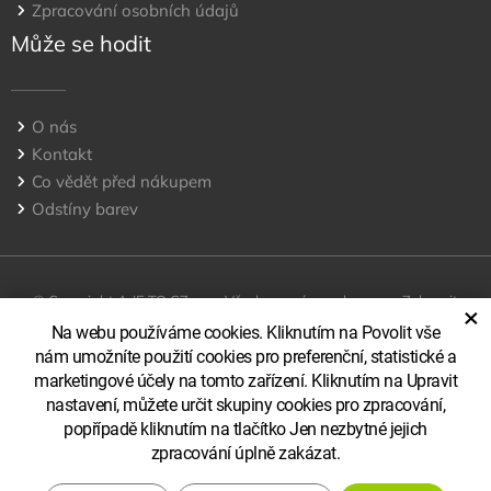
Zpracování osobních údajů
Může se hodit
O nás
Kontakt
Co vědět před nákupem
Odstíny barev
© Copyright A JE TO CZ, s.r.o Všechna práva vyhrazena
Zobrazit
×
klasickou verzi
Na webu používáme cookies. Kliknutím na Povolit vše
nám umožníte použití cookies pro preferenční, statistické a
marketingové účely na tomto zařízení. Kliknutím na Upravit
nastavení, můžete určit skupiny cookies pro zpracování,
popřípadě kliknutím na tlačítko Jen nezbytné jejich
zpracování úplně zakázat.