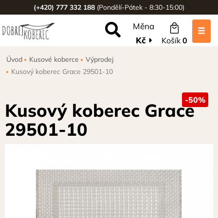
(+420) 777 332 188
(Pondělí-Pátek - 8:30-15:00)
Měna
Kč
Košík
0
Úvod
Kusové koberce
Výprodej
Kusový koberec Grace 29501-10
-50%
Kusový koberec Grace
29501-10