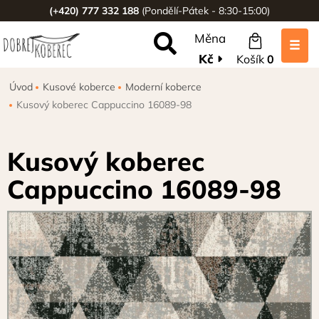
(+420) 777 332 188
(Pondělí-Pátek - 8:30-15:00)
Měna
Kč
Košík
0
Úvod
Kusové koberce
Moderní koberce
Kusový koberec Cappuccino 16089-98
Kusový koberec
Cappuccino 16089-98