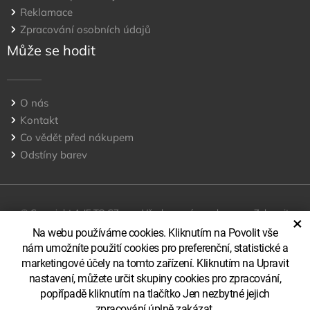
Reklamace
Zpracování osobních údajů
Může se hodit
O nás
Kontakt
Co vědět před nákupem
Odstíny barev
© Copyright A JE TO CZ, s.r.o Všechna práva vyhrazena
Zobrazit
×
klasickou verzi
Na webu používáme cookies. Kliknutím na Povolit vše
nám umožníte použití cookies pro preferenční, statistické a
marketingové účely na tomto zařízení. Kliknutím na Upravit
nastavení, můžete určit skupiny cookies pro zpracování,
popřípadě kliknutím na tlačítko Jen nezbytné jejich
zpracování úplně zakázat.