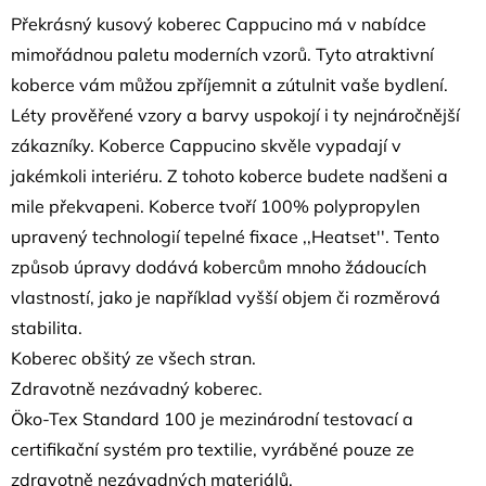
Překrásný kusový koberec Cappucino má v nabídce
mimořádnou paletu moderních vzorů. Tyto atraktivní
koberce vám můžou zpříjemnit a zútulnit vaše bydlení.
Léty prověřené vzory a barvy uspokojí i ty nejnáročnější
zákazníky. Koberce Cappucino skvěle vypadají v
jakémkoli interiéru. Z tohoto koberce budete nadšeni a
mile překvapeni. Koberce tvoří 100% polypropylen
upravený technologií tepelné fixace ,,Heatset''. Tento
způsob úpravy dodává kobercům mnoho žádoucích
vlastností, jako je například vyšší objem či rozměrová
stabilita.
Koberec obšitý ze všech stran.
Zdravotně nezávadný koberec.
Öko-Tex Standard 100 je mezinárodní testovací a
certifikační systém pro textilie, vyráběné pouze ze
zdravotně nezávadných materiálů.