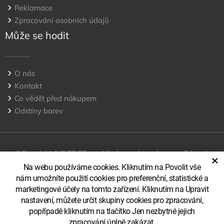
Reklamace
Zpracování osobních údajů
Může se hodit
O nás
Kontakt
Co vědět před nákupem
Odstíny barev
© Copyright A JE TO CZ, s.r.o Všechna práva vyhrazena
Zobrazit
×
klasickou verzi
Na webu používáme cookies. Kliknutím na Povolit vše
nám umožníte použití cookies pro preferenční, statistické a
marketingové účely na tomto zařízení. Kliknutím na Upravit
nastavení, můžete určit skupiny cookies pro zpracování,
popřípadě kliknutím na tlačítko Jen nezbytné jejich
zpracování úplně zakázat.