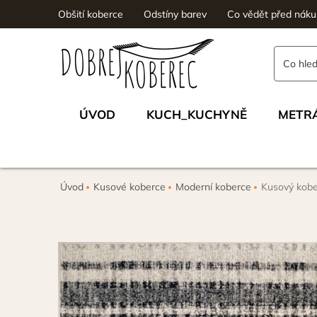
Obšití koberce
Odstíny barev
Co vědět před nák
ÚVOD
KUCH_KUCHYNĚ
METR
Úvod
Kusové koberce
Moderní koberce
Kusový kob