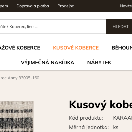
upem
Doprava a platba
Prodejna
Nevíte
HLEDAT
ÁŽOVÉ KOBERCE
KUSOVÉ KOBERCE
BĚHOU
VÝJIMEČNÁ NABÍDKA
NÁBYTEK
erec Anny 33005-160
Kusový kob
Kód produktu:
KARAA
Měrná jednotka:
ks