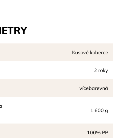
ETRY
Kusové koberce
2 roky
vícebarevná
a
1 600 g
100% PP