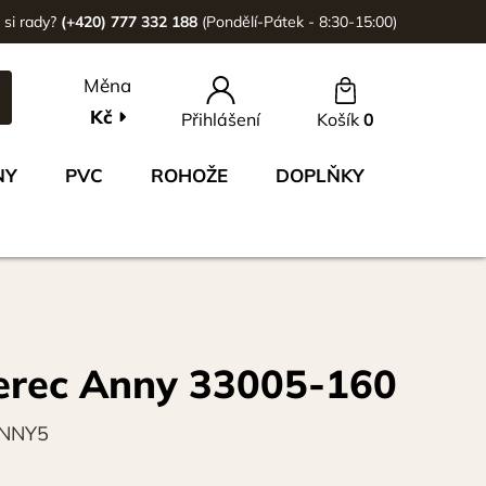
 si rady?
(+420) 777 332 188
(Pondělí-Pátek - 8:30-15:00)
Měna
Kč
Přihlášení
Košík
0
NY
PVC
ROHOŽE
DOPLŇKY
erec Anny 33005-160
NNY5