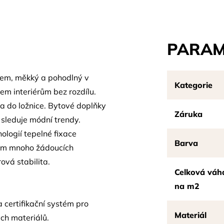
PARAM
em, měkký a pohodlný v
Kategorie
em interiérům bez rozdílu.
a do ložnice. Bytové doplňky
Záruka
 sleduje módní trendy.
logií tepelné fixace
Barva
cům mnoho žádoucích
ová stabilita.
Celková váh
na m2
 certifikační systém pro
Materiál
ch materiálů.