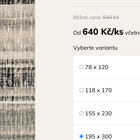
Běžná cena:
640 Kč
640 Kč/ks
Od
včetn
Vyberte variantu
78 x 120
118 x 170
155 x 230
195 x 300