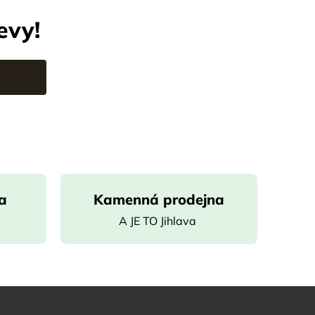
evy!
a
Kamenná prodejna
e
A JE TO Jihlava