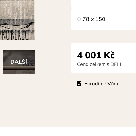
78 x 150
4 001
Kč
Cena celkem s DPH
Poradíme Vám