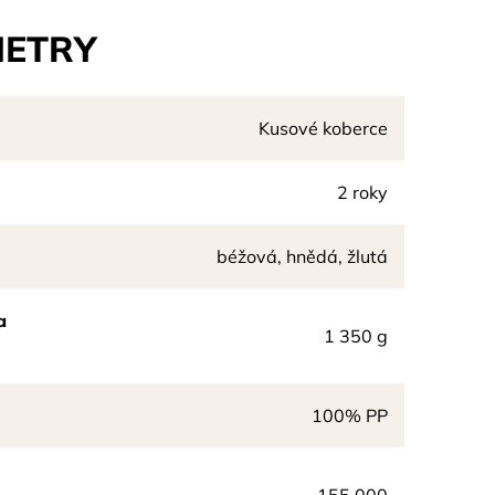
ETRY
Kusové koberce
2 roky
béžová, hnědá, žlutá
a
1 350 g
100% PP
ů