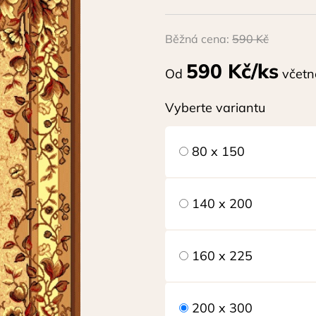
Běžná cena:
590 Kč
590 Kč/ks
Od
včetn
Vyberte variantu
80 x 150
140 x 200
160 x 225
200 x 300