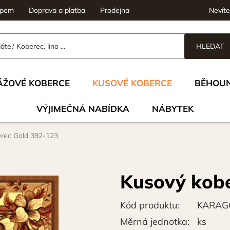
upem
Doprava a platba
Prodejna
Nevíte
HLEDAT
ÁŽOVÉ KOBERCE
KUSOVÉ KOBERCE
BĚHOU
VÝJIMEČNÁ NABÍDKA
NÁBYTEK
rec Gold 392-123
Kusový kob
Kód produktu:
KARAG
Měrná jednotka:
ks