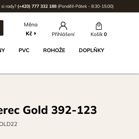
 si rady?
(+420) 777 332 188
(Pondělí-Pátek - 8:30-15:00)
Měna
Kč
Přihlášení
Košík
0
NY
PVC
ROHOŽE
DOPLŇKY
erec Gold 392-123
OLD22