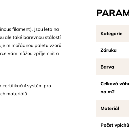
PARAM
nous filament). Jsou léta na
Kategorie
ou ale také barevnou stálostí
uje mimořádnou paletu vzorů
Záruka
erce vám můžou zpříjemnit a
Barva
Celková váh
 certifikační systém pro
na m2
ch materiálů.
Materiál
Počet vpich