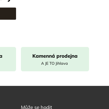
a
Kamenná prodejna
e
A JE TO Jihlava
Může se hodit