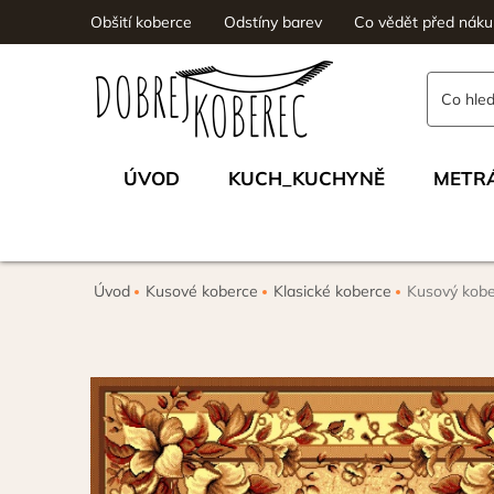
Obšití koberce
Odstíny barev
Co vědět před nák
ÚVOD
KUCH_KUCHYNĚ
METR
Úvod
Kusové koberce
Klasické koberce
Kusový kobe