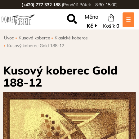
(+420) 777 332 188
(Pondělí-Pátek - 8:30-15:00)
Měna
Kč
Košík
0
Úvod
Kusové koberce
Klasické koberce
Kusový koberec Gold 188-12
Kusový koberec Gold
188-12