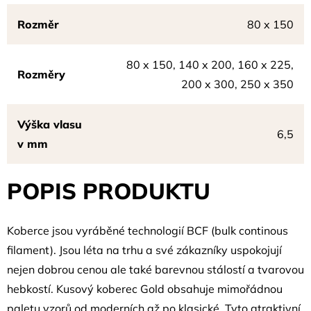
Rozměr
80 x 150
80 x 150, 140 x 200, 160 x 225,
Rozměry
200 x 300, 250 x 350
Výška vlasu
6,5
v mm
POPIS PRODUKTU
Koberce jsou vyráběné technologií BCF (bulk continous
filament). Jsou léta na trhu a své zákazníky uspokojují
nejen dobrou cenou ale také barevnou stálostí a tvarovou
hebkostí. Kusový koberec Gold obsahuje mimořádnou
paletu vzorů od moderních až po klasické. Tyto atraktivní