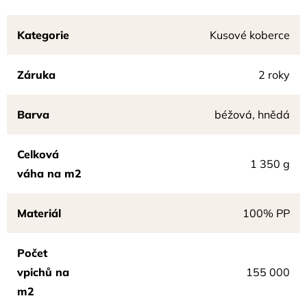
Kategorie
Kusové koberce
Záruka
2 roky
Barva
béžová, hnědá
Celková
1 350 g
váha na m2
Materiál
100% PP
Počet
vpichů na
155 000
m2