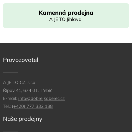
Kamenná prodejna
A JE TO Jihlava
Provozovatel
A JE TO CZ, s.r.o
Řípov 41, 674 01, Třebíč
E-mail:
info@dobrejkoberec.cz
Tel.:
(+420) 777 332 188
Naše prodejny